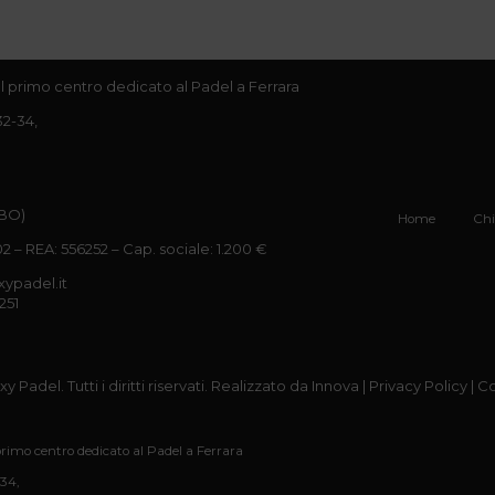
 Il primo centro dedicato al Padel a Ferrara
32-34,
(BO)
Home
Chi
 – REA: 556252 – Cap. sociale: 1.200 €
xypadel.it
251
 Padel. Tutti i diritti riservati. Realizzato da
Innova
|
Privacy Policy
|
Co
 primo centro dedicato al Padel a Ferrara
34,