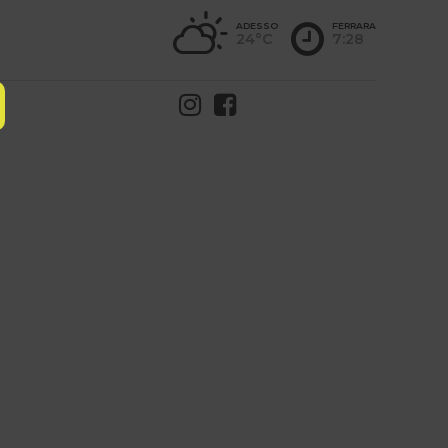
ADESSO
FERRARA
24°C
7:28