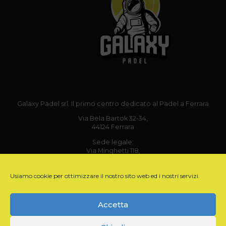
Galaxy Padel srl. Il primo centro dedicato al Padel a Ferrara
Via Bela Bartok 32-34,
44124 Ferrara
Sede legale:
Via Minghetti 118,
40038 Vergato (BO)
P.IVA 03923021202 – REA: 556252 – Cap. sociale: 1.200 €
Usiamo cookie per ottimizzare il nostro sito web ed i nostri servizi.
Email: info@galaxypadel.it
Tel: +39 342 5020251
Accetta