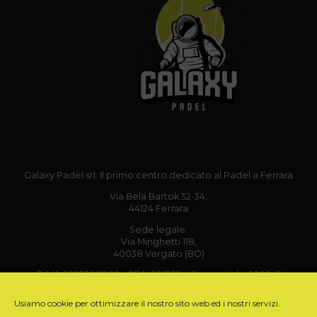
Galaxy Padel srl. Il primo centro dedicato al Padel a Ferrara
Via Bela Bartok 32-34,
44124 Ferrara
Sede legale:
Via Minghetti 118,
40038 Vergato (BO)
P.IVA 03923021202 – REA: 556252 – Cap. sociale: 1.200 €
Email: info@galaxypadel.it
Usiamo cookie per ottimizzare il nostro sito web ed i nostri servizi.
Tel: +39 342 5020251